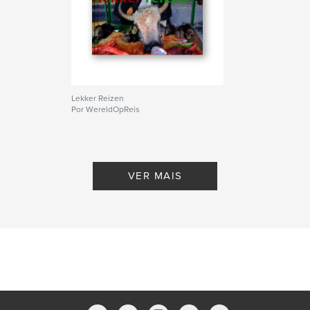
Lekker Reizen
Por WereldOpReis
VER MAIS