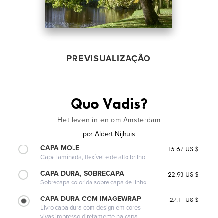
PREVISUALIZAÇÃO
Quo Vadis?
Het leven in en om Amsterdam
por
Aldert Nijhuis
CAPA MOLE
15.67 US $
Capa laminada, flexível e de alto brilho
CAPA DURA, SOBRECAPA
22.93 US $
Sobrecapa colorida sobre capa de linho
CAPA DURA COM IMAGEWRAP
27.11 US $
Livro capa dura com design em cores
vivas impresso diretamente na capa