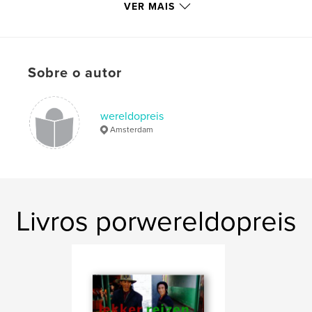
VER MAIS
,
,
,
quo vadis
aldert nijhuis
amsterdam
columns
Sobre o autor
wereldopreis
Amsterdam
Livros porwereldopreis