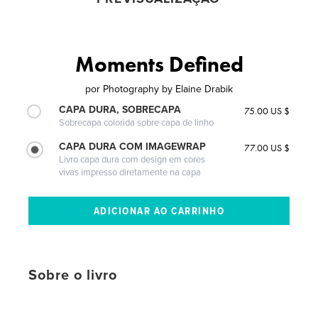
Moments Defined
por
Photography by Elaine Drabik
CAPA DURA, SOBRECAPA
75.00 US $
Sobrecapa colorida sobre capa de linho
CAPA DURA COM IMAGEWRAP
77.00 US $
Livro capa dura com design em cores
vivas impresso diretamente na capa
Sobre o livro