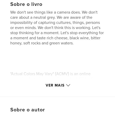
Sobre o livro
We don't see things like a camera does. We don't
care about a neutral grey. We are aware of the
impossibility of capturing cultures, things, persons
or even minds. We don't think this is working. Let's
stop thinking for a moment. Let's stop everything for
a moment and taste rich cheese, black wine, bitter
honey, soft rocks and green waters.
"Actual Colors May Vary" {ACMV} is an online
magazine featuring emerging and established
photographers, artists and musicians. ACMV was
VER MAIS
founded in 2010 and is edited by Julia Schiller and
Oliver Schneider.
http://www.actualcolorsmayvary.com/
Sobre o autor