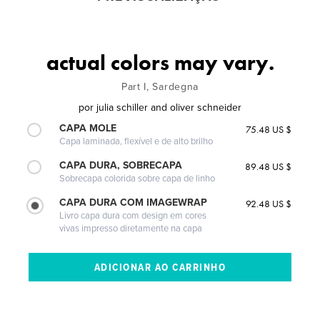
actual colors may vary.
Part I, Sardegna
por
julia schiller and oliver schneider
CAPA MOLE
75.48 US $
Capa laminada, flexível e de alto brilho
CAPA DURA, SOBRECAPA
89.48 US $
Sobrecapa colorida sobre capa de linho
CAPA DURA COM IMAGEWRAP
92.48 US $
Livro capa dura com design em cores
vivas impresso diretamente na capa