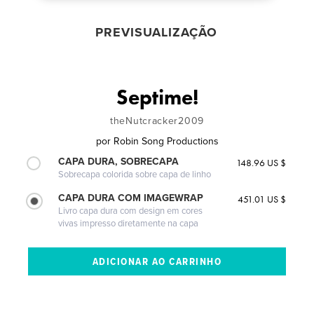
PREVISUALIZAÇÃO
Septime!
theNutcracker2009
por
Robin Song Productions
CAPA DURA, SOBRECAPA
148.96 US $
Sobrecapa colorida sobre capa de linho
CAPA DURA COM IMAGEWRAP
451.01 US $
Livro capa dura com design em cores
vivas impresso diretamente na capa