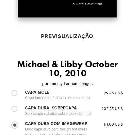
PREVISUALIZAÇÃO
Michael & Libby October
10, 2010
por
Tammy Lanham Images
CAPA MOLE
79.75 US $
Capa laminada, flexível e de alto brilho
CAPA DURA, SOBRECAPA
102.25 US $
Sobrecapa colorida sobre capa de linho
CAPA DURA COM IMAGEWRAP
111.00 US $
Livro capa dura com design em cores
vivas impresso diretamente na capa