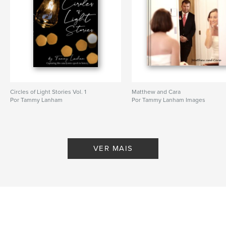
Circles of Light Stories Vol. 1
Matthew and Cara
Por Tammy Lanham
Por Tammy Lanham Images
VER MAIS