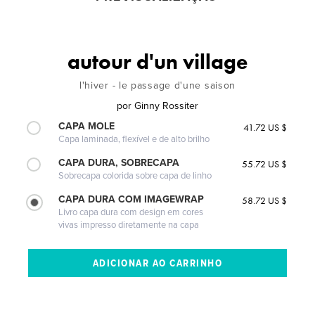
autour d'un village
l'hiver - le passage d'une saison
por
Ginny Rossiter
CAPA MOLE
41.72 US $
Capa laminada, flexível e de alto brilho
CAPA DURA, SOBRECAPA
55.72 US $
Sobrecapa colorida sobre capa de linho
CAPA DURA COM IMAGEWRAP
58.72 US $
Livro capa dura com design em cores
vivas impresso diretamente na capa