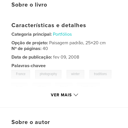
Sobre o livro
Características e detalhes
Categoria principal:
Portfólios
Opção de projeto:
Paisagem padrão, 25×20 cm
Nº de páginas:
40
Data de publicação:
fev 09, 2008
Palavras-chavee
,
,
,
,
France
photography
winter
traditions
,
hiver
village
,
travel
,
landscape
VER MAIS
Sobre o autor