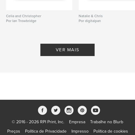
Celia and Christopher
Natalie & Chris
Por Ian Trowbridge
Por digitalpan
VER MAIS
© 2016 - 2026 RPI Print, Inc.
Empresa
Trabalhe no Blurb
Preços
Política de Privacidade
Impresso
Política de cookies