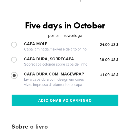
Five days in October
por
Ian Trowbridge
CAPA MOLE
24.00 US $
Capa laminada, flexível e de alto brilho
CAPA DURA, SOBRECAPA
38.00 US $
Sobrecapa colorida sobre capa de linho
CAPA DURA COM IMAGEWRAP
41.00 US $
Livro capa dura com design em cores
vivas impresso diretamente na capa
Sobre o livro