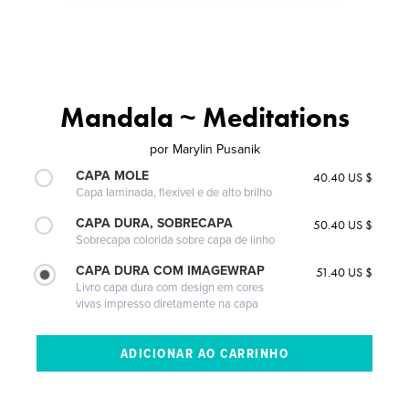
Mandala ~ Meditations
por
Marylin Pusanik
CAPA MOLE
40.40 US $
Capa laminada, flexível e de alto brilho
CAPA DURA, SOBRECAPA
50.40 US $
Sobrecapa colorida sobre capa de linho
CAPA DURA COM IMAGEWRAP
51.40 US $
Livro capa dura com design em cores
vivas impresso diretamente na capa