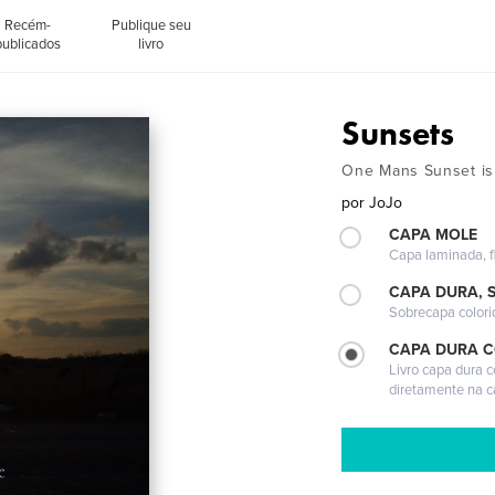
Recém-
Publique seu
publicados
livro
Sunsets
One Mans Sunset is
por
JoJo
CAPA MOLE
Capa laminada, fl
CAPA DURA, 
Sobrecapa colori
CAPA DURA 
Livro capa dura 
diretamente na 