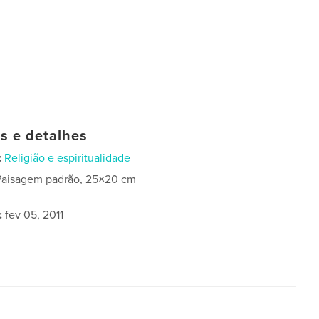
as e detalhes
:
Religião e espiritualidade
Paisagem padrão, 25×20 cm
:
fev 05, 2011