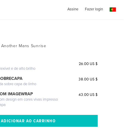
Assine
Fazer login
 Another Mans Sunrise
26.00 US $
exível e de alto brilho
SOBRECAPA
38.00 US $
da sobre capa de linho
COM IMAGEWRAP
43.00 US $
com design em cores vivas impresso
capa