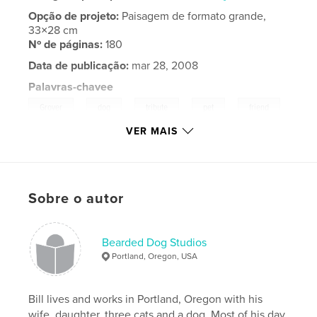
Opção de projeto:
Paisagem de formato grande,
33×28 cm
Nº de páginas:
180
Data de publicação:
mar 28, 2008
Palavras-chavee
,
,
,
,
Grover
dog
tribute
pet
friend
VER MAIS
,
companion
Sobre o autor
Bearded Dog Studios
Portland, Oregon, USA
Bill lives and works in Portland, Oregon with his
wife, daughter, three cats and a dog. Most of his day