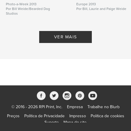
Photo-a-Week 2013
Europe 2013
Por Bill Weide/Bearded Dog
Por Bill, Laurie and Paige Weide
Studios
VER MAIS
© 2016 - 2026 RPI Print, Inc.
Empresa
Trabalhe no Blurb
Preços
Política de Privacidade
Impresso
Política de cookies
Suporte
Mapa do site