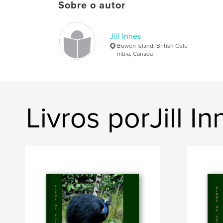
Sobre o autor
Jill Innes
Bowen Island, British Colu
mbia, Canada
Livros porJill In