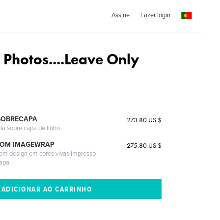
Assine
Fazer login
 Photos....Leave Only
SOBRECAPA
273.80 US $
da sobre capa de linho
COM IMAGEWRAP
275.80 US $
com design em cores vivas impresso
capa