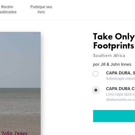
Recém-
Publique seu
publicados
livro
Take Only
Footprints
Southern Africa
por
Jill & John Innes
CAPA DURA, 
Sobrecapa colori
CAPA DURA 
Livro capa dura 
diretamente na 