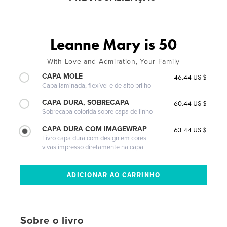
Leanne Mary is 50
With Love and Admiration, Your Family
CAPA MOLE
46.44 US $
Capa laminada, flexível e de alto brilho
CAPA DURA, SOBRECAPA
60.44 US $
Sobrecapa colorida sobre capa de linho
CAPA DURA COM IMAGEWRAP
63.44 US $
Livro capa dura com design em cores
vivas impresso diretamente na capa
Sobre o livro