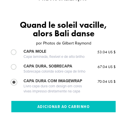
Quand le soleil vacille,
alors Bali danse
por
Photos de Gilbert Raymond
CAPA MOLE
53.04 US $
Capa laminada, flexível e de alto brilho
CAPA DURA, SOBRECAPA
67.04 US $
Sobrecapa colorida sobre capa de linho
CAPA DURA COM IMAGEWRAP
70.04 US $
Livro capa dura com design em cores
vivas impresso diretamente na capa