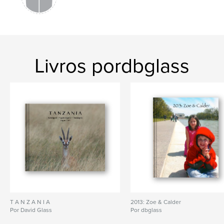
Livros pordbglass
T A N Z A N I A
2013: Zoe & Calder
Por David Glass
Por dbglass