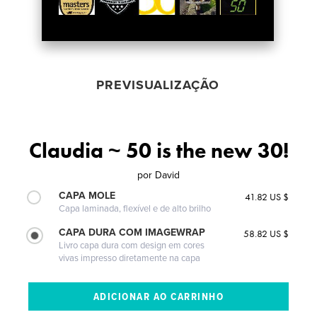
PREVISUALIZAÇÃO
Claudia ~ 50 is the new 30!
por
David
CAPA MOLE
41.82 US $
Capa laminada, flexível e de alto brilho
CAPA DURA COM IMAGEWRAP
58.82 US $
Livro capa dura com design em cores
vivas impresso diretamente na capa