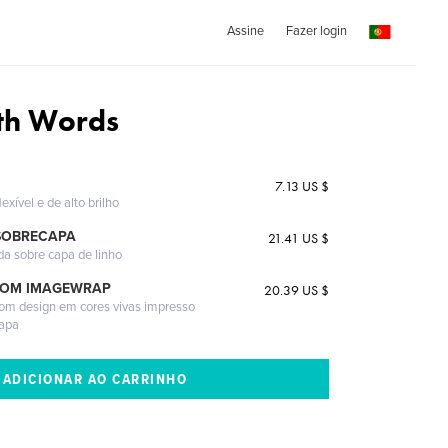
Assine
Fazer login
th Words
7.13 US $
exível e de alto brilho
SOBRECAPA
21.41 US $
da sobre capa de linho
COM IMAGEWRAP
20.39 US $
com design em cores vivas impresso
capa