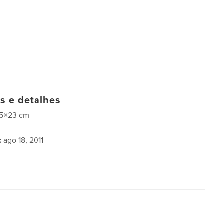
as e detalhes
15×23 cm
:
ago 18, 2011