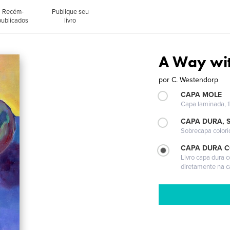
Recém-
Publique seu
publicados
livro
A Way wi
por
C. Westendorp
CAPA MOLE
Capa laminada, fl
CAPA DURA, 
Sobrecapa colori
CAPA DURA 
Livro capa dura 
diretamente na 