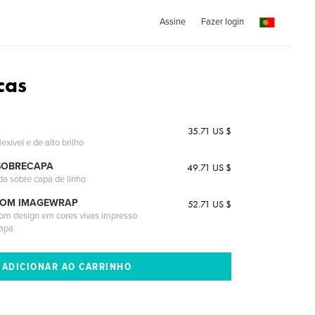
Assine
Fazer login
cas
35.71 US $
exível e de alto brilho
SOBRECAPA
49.71 US $
da sobre capa de linho
COM IMAGEWRAP
52.71 US $
com design em cores vivas impresso
capa