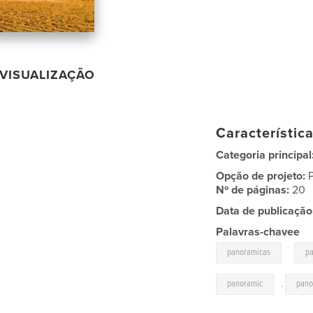
VISUALIZAÇÃO
Característic
Categoria principal
Opção de projeto:
Nº de páginas:
20
Data de publicação
Palavras-chavee
,
panoramicas
pa
panoramic
,
pan