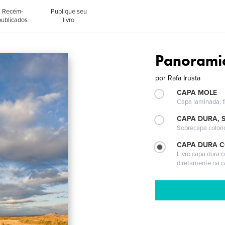
Recém-
Publique seu
publicados
livro
Panorami
por
Rafa Irusta
CAPA MOLE
Capa laminada, fl
CAPA DURA, 
Sobrecapa colori
CAPA DURA 
Livro capa dura 
diretamente na 