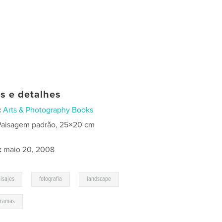
as e detalhes
:
Arts & Photography Books
Paisagem padrão, 25×20 cm
:
maio 20, 2008
,
,
,
isajes
fotografia
landscape
oramas