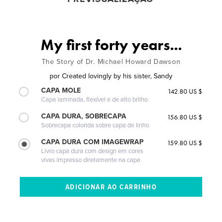
My first forty years...
The Story of Dr. Michael Howard Dawson
por
Created lovingly by his sister, Sandy
CAPA MOLE
142.80 US $
Capa laminada, flexível e de alto brilho
CAPA DURA, SOBRECAPA
156.80 US $
Sobrecapa colorida sobre capa de linho
CAPA DURA COM IMAGEWRAP
159.80 US $
Livro capa dura com design em cores
vivas impresso diretamente na capa