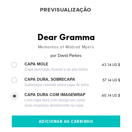
PREVISUALIZAÇÃO
Dear Gramma
Mementos of Mildred Myers
por
David Parkes
CAPA MOLE
43.14 US $
Capa laminada, flexível e de alto brilho
CAPA DURA, SOBRECAPA
57.14 US $
Sobrecapa colorida sobre capa de linho
CAPA DURA COM IMAGEWRAP
60.14 US $
Livro capa dura com design em cores
vivas impresso diretamente na capa