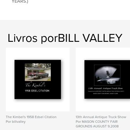
YEARS.)
Livros porBILL VALLEY
The Kimbel's 1958 Edsel Citation
13th Annual Antique Truck Show
Por billvalley
Por MASON COUNTY FAIR
GROUNDS AUGUST 9,2008