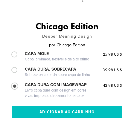
Chicago Edition
Deeper Meaning Design
por
Chicago Edition
CAPA MOLE
25.98 US $
Capa laminada, flexível e de alto brilho
CAPA DURA, SOBRECAPA
39.98 US $
Sobrecapa colorida sobre capa de linho
CAPA DURA COM IMAGEWRAP
42.98 US $
Livro capa dura com design em cores
vivas impresso diretamente na capa