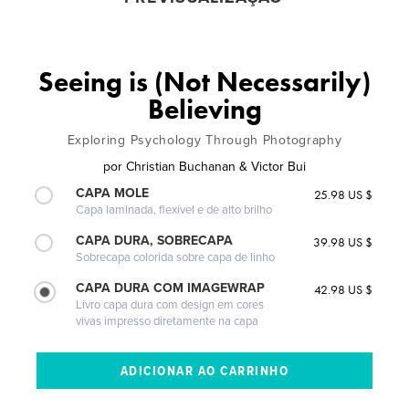
Seeing is (Not Necessarily)
Believing
Exploring Psychology Through Photography
por
Christian Buchanan & Victor Bui
CAPA MOLE
25.98 US $
Capa laminada, flexível e de alto brilho
CAPA DURA, SOBRECAPA
39.98 US $
Sobrecapa colorida sobre capa de linho
CAPA DURA COM IMAGEWRAP
42.98 US $
Livro capa dura com design em cores
vivas impresso diretamente na capa