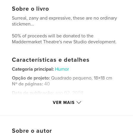
Sobre o livro
Surreal, zany and expressive, these are no ordinary
stickmen...
50% of proceeds will be donated to the
Maddermarket Theatre's new Studio development.
Características e detalhes
Categoria principal:
Humor
Opção de projeto:
Quadrado pequeno, 18×18 cm
Nº de páginas:
40
Data de publicação:
ago 02, 2008
Palavras-chavee
VER MAIS
,
,
,
line drawing
stickmen
stickman
,
,
cartoon
drawing
drawings
Sobre o autor