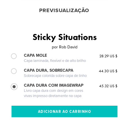
PREVISUALIZAÇÃO
Sticky Situations
por
Rob David
CAPA MOLE
28.29 US $
Capa laminada, flexível e de alto brilho
CAPA DURA, SOBRECAPA
44.30 US $
Sobrecapa colorida sobre capa de linho
CAPA DURA COM IMAGEWRAP
45.32 US $
Livro capa dura com design em cores
vivas impresso diretamente na capa