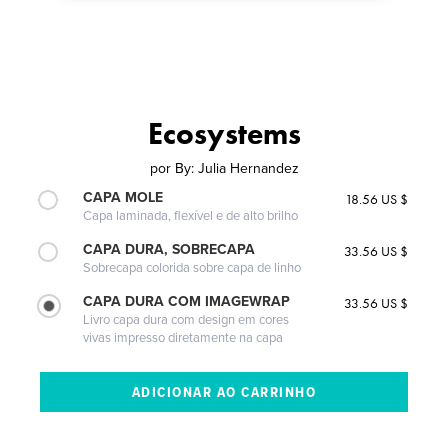
Ecosystems
por
By: Julia Hernandez
CAPA MOLE
18.56 US $
Capa laminada, flexível e de alto brilho
CAPA DURA, SOBRECAPA
33.56 US $
Sobrecapa colorida sobre capa de linho
CAPA DURA COM IMAGEWRAP
33.56 US $
Livro capa dura com design em cores
vivas impresso diretamente na capa