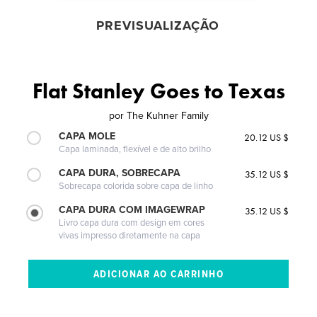
PREVISUALIZAÇÃO
Flat Stanley Goes to Texas
por
The Kuhner Family
CAPA MOLE
20.12 US $
Capa laminada, flexível e de alto brilho
CAPA DURA, SOBRECAPA
35.12 US $
Sobrecapa colorida sobre capa de linho
CAPA DURA COM IMAGEWRAP
35.12 US $
Livro capa dura com design em cores
vivas impresso diretamente na capa