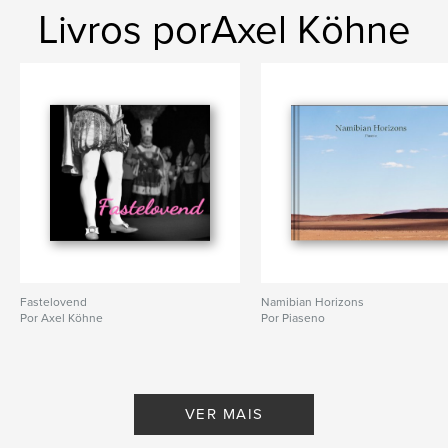
Livros porAxel Köhne
Fastelovend
Namibian Horizons
Por Axel Köhne
Por Piaseno
VER MAIS