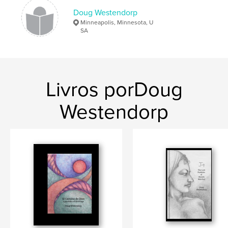
Palavras-chavee
Doug Westendorp
Minneapolis, Minnesota, U
,
Rock Stacking
inspiration
SA
Livros porDoug
Westendorp