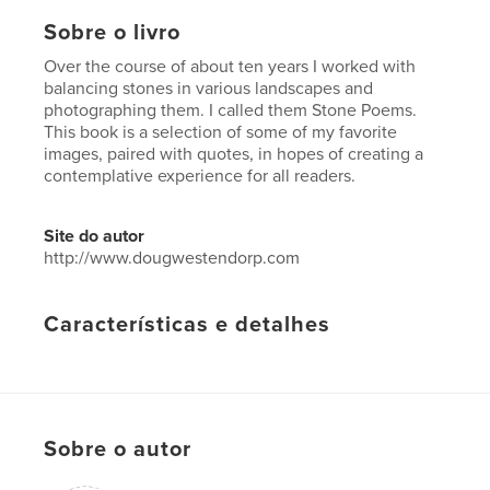
Sobre o livro
Over the course of about ten years I worked with
balancing stones in various landscapes and
photographing them. I called them Stone Poems.
This book is a selection of some of my favorite
images, paired with quotes, in hopes of creating a
contemplative experience for all readers.
Site do autor
http://www.dougwestendorp.com
Características e detalhes
Categoria principal:
Arts & Photography Books
Opção de projeto:
Quadrado pequeno, 18×18 cm
Nº de páginas:
40
Data de publicação:
maio 27, 2012
Sobre o autor
Idioma
English