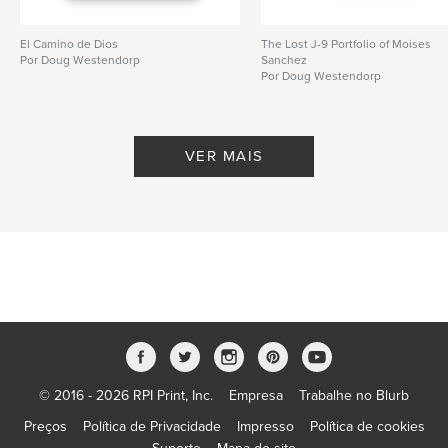
El Camino de Dios
The Lost J-9 Portfolio of Moises
Por Doug Westendorp
Sanchez
Por Doug Westendorp
VER MAIS
© 2016 - 2026 RPI Print, Inc.
Empresa
Trabalhe no Blurb
Preços
Política de Privacidade
Impresso
Política de cookies