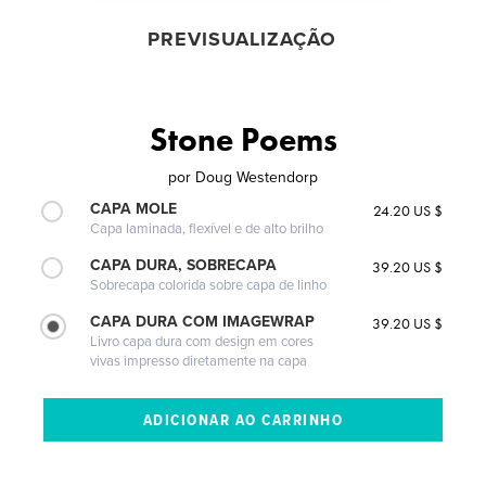
PREVISUALIZAÇÃO
Stone Poems
por
Doug Westendorp
CAPA MOLE
24.20 US $
Capa laminada, flexível e de alto brilho
CAPA DURA, SOBRECAPA
39.20 US $
Sobrecapa colorida sobre capa de linho
CAPA DURA COM IMAGEWRAP
39.20 US $
Livro capa dura com design em cores
vivas impresso diretamente na capa