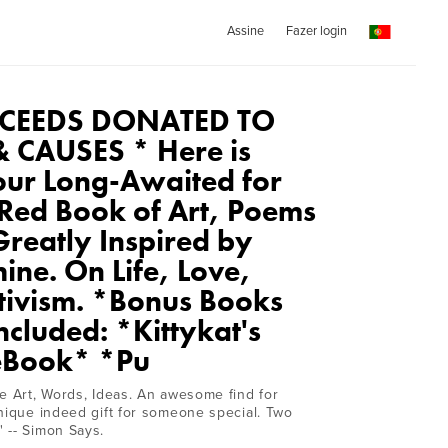
Assine
Fazer login
OCEEDS DONATED TO
 CAUSES * Here is
Your Long-Awaited for
 Red Book of Art, Poems
Greatly Inspired by
ine. On Life, Love,
tivism. *Bonus Books
ncluded: *Kittykat's
eBook* *Pu
re Art, Words, Ideas. An awesome find for
unique indeed gift for someone special. Two
 -- Simon Says.