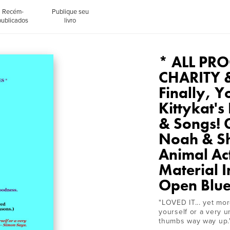
Recém-
Publique seu
publicados
livro
* ALL PR
CHARITY &
Finally, 
Kittykat's
& Songs! 
Noah & Sh
Animal Ac
Material I
Open Blu
"LOVED IT... yet mo
yourself or a very 
thumbs way way up."