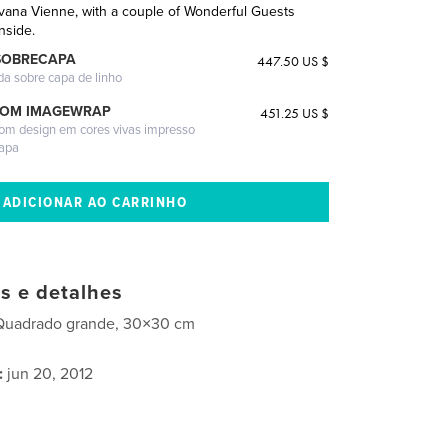
lvana Vienne, with a couple of Wonderful Guests
nside.
SOBRECAPA
447.50 US $
da sobre capa de linho
COM IMAGEWRAP
451.25 US $
com design em cores vivas impresso
capa
as e detalhes
Quadrado grande, 30×30 cm
:
jun 20, 2012