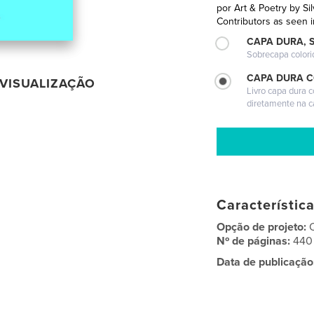
por
Art & Poetry by Si
Contributors as seen i
CAPA DURA, 
Sobrecapa colori
CAPA DURA 
VISUALIZAÇÃO
Livro capa dura 
diretamente na 
Característic
Opção de projeto:
Nº de páginas:
440
Data de publicação