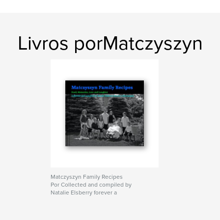
Livros porMatczyszyn
Matczyszyn Family Recipes
Por Collected and compiled by
Natalie Elsberry forever a
Matczyszyn.