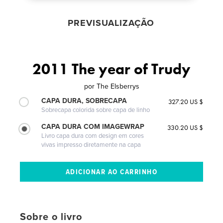
PREVISUALIZAÇÃO
2011 The year of Trudy
por
The Elsberrys
CAPA DURA, SOBRECAPA
327.20 US $
Sobrecapa colorida sobre capa de linho
CAPA DURA COM IMAGEWRAP
330.20 US $
Livro capa dura com design em cores
vivas impresso diretamente na capa
Sobre o livro