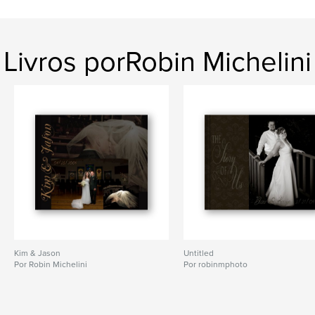
Livros porRobin Michelini
Kim & Jason
Untitled
Por Robin Michelini
Por robinmphoto