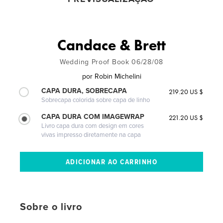
Candace & Brett
Wedding Proof Book 06/28/08
por
Robin Michelini
CAPA DURA, SOBRECAPA
219.20 US $
Sobrecapa colorida sobre capa de linho
CAPA DURA COM IMAGEWRAP
221.20 US $
Livro capa dura com design em cores
vivas impresso diretamente na capa
Sobre o livro