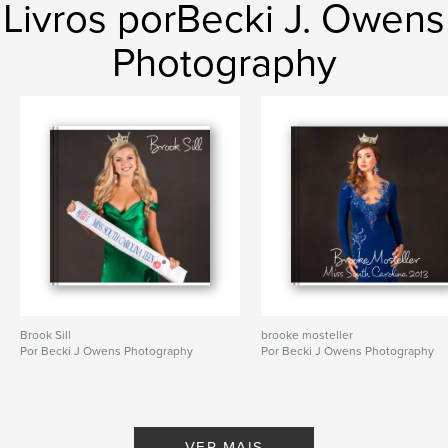
Livros porBecki J. Owens
Photography
Brook Sill
brooke mosteller
Por Becki J Owens Photography
Por Becki J Owens Photography
VER MAIS