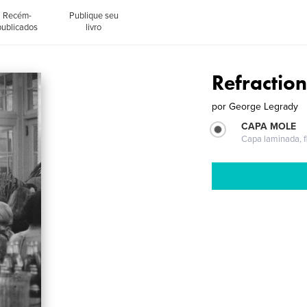
Recém-
Publique seu
publicados
livro
Refractio
por
George Legrady
CAPA MOLE
Capa laminada, fl