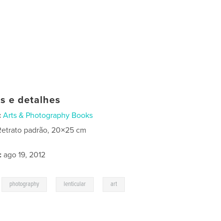
as e detalhes
:
Arts & Photography Books
Retrato padrão, 20×25 cm
:
ago 19, 2012
,
,
,
photography
lenticular
art