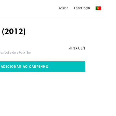
Assine
Fazer login
n (2012)
41.39 US $
exível e de alto brilho