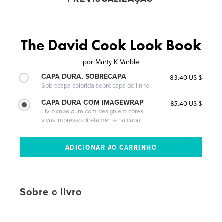
The David Cook Look Book
por
Marty K Varble
CAPA DURA, SOBRECAPA
83.40 US $
Sobrecapa colorida sobre capa de linho
CAPA DURA COM IMAGEWRAP
85.40 US $
Livro capa dura com design em cores
vivas impresso diretamente na capa
Sobre o livro