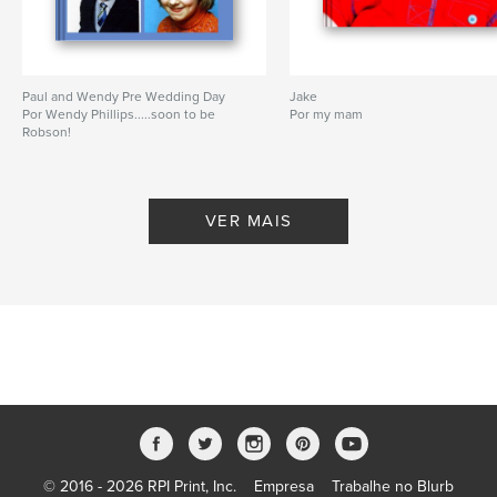
Paul and Wendy Pre Wedding Day
Jake
Por Wendy Phillips.....soon to be
Por my mam
Robson!
VER MAIS
© 2016 - 2026 RPI Print, Inc.
Empresa
Trabalhe no Blurb