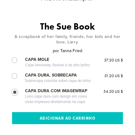
The Sue Book
A scrapbook of her family, friends, her kids and her
love, Larry.
por
Tanna Fried
CAPA MOLE
37.20 US $
Capa laminada, flexível e de alto brilho
CAPA DURA, SOBRECAPA
51.20 US $
Sobrecapa colorida sobre capa de linho
CAPA DURA COM IMAGEWRAP
54.20 US $
Livro capa dura com design em cores
vivas impresso diretamente na capa