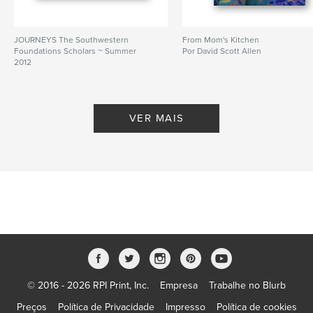
JOURNEYS The Southwestern
From Mom's Kitchen
Foundations Scholars ~ Summer
Por David Scott Allen
2012
Por fermata1220
VER MAIS
© 2016 - 2026 RPI Print, Inc.
Empresa
Trabalhe no Blurb
Preços
Política de Privacidade
Impresso
Política de cookies