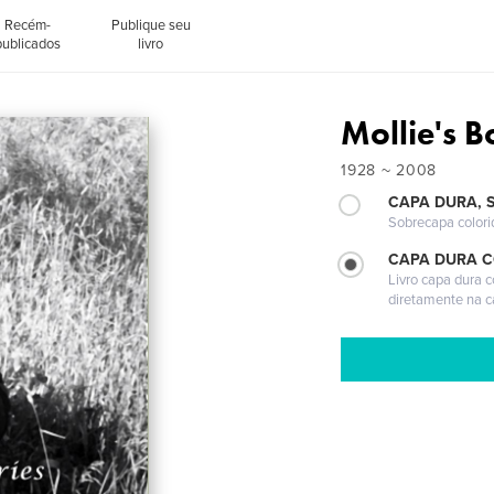
Recém-
Publique seu
publicados
livro
Mollie's 
1928 ~ 2008
CAPA DURA, 
Sobrecapa colori
CAPA DURA 
Livro capa dura 
diretamente na 