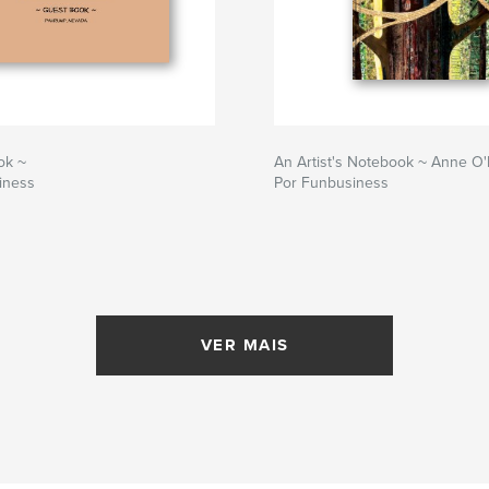
ok ~
An Artist's Notebook ~ Anne O'
iness
Por Funbusiness
VER MAIS