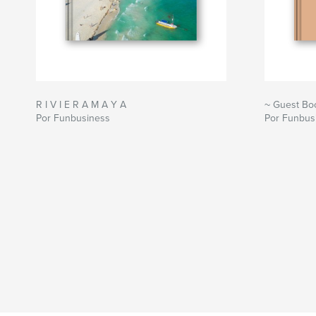
R I V I E R A M A Y A
~ Guest Bo
Por Funbusiness
Por Funbus