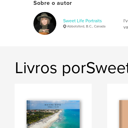
Sobre o autor
Sweet Life Portraits
I'
Abbotsford, B.C., Canada
va
Livros porSweet 