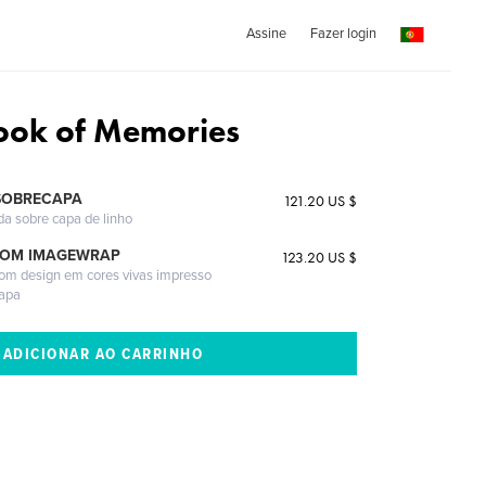
Assine
Fazer login
Book of Memories
SOBRECAPA
121.20 US $
da sobre capa de linho
COM IMAGEWRAP
123.20 US $
com design em cores vivas impresso
capa