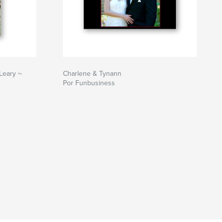
Leary ~
Charlene & Tynann
Por Funbusiness