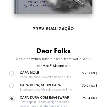
PREVISUALIZAÇÃO
Dear Folks
A soldier writes letters home from World War II
por
Max E. Malone and
CAPA MOLE
56.04 US $
Capa laminada, flexível e de alto brilho
CAPA DURA, SOBRECAPA
70.04 US $
Sobrecapa colorida sobre capa de linho
CAPA DURA COM IMAGEWRAP
75.04 US $
Livro capa dura com design em cores
vivas impresso diretamente na capa