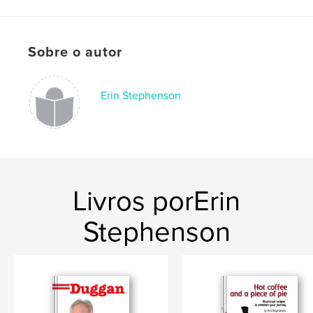
Opção de projeto:
Retrato padrão, 20×25 cm
Nº de páginas:
108
Data de publicação:
out 30, 2008
Sobre o autor
Erin Stephenson
Livros porErin
Stephenson