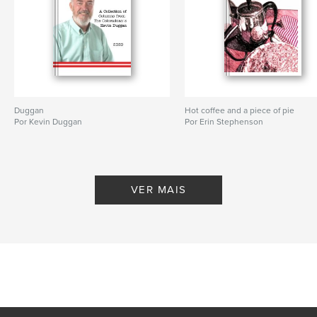
Duggan
Hot coffee and a piece of pie
Por Kevin Duggan
Por Erin Stephenson
VER MAIS