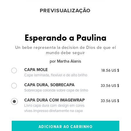
PREVISUALIZAÇÃO
Esperando a Paulina
Un bebe representa la decision de Dios de que el
mundo debe seguir
por
Martha Alanis
CAPA MOLE
18.56 US $
Capa laminada, flexível e de alto brilho
CAPA DURA, SOBRECAPA
33.56 US $
Sobrecapa colorida sobre capa de linho
CAPA DURA COM IMAGEWRAP
33.56 US $
Livro capa dura com design em cores
vivas impresso diretamente na capa