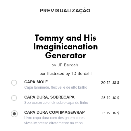
PREVISUALIZAÇÃO
Tommy and His
Imaginicanation
Generator
by JP Berdahl
por
Illustrated by TD Berdahl
CAPA MOLE
20.12 US $
Capa laminada, flexível e de alto brilho
CAPA DURA, SOBRECAPA
35.12 US $
Sobrecapa colorida sobre capa de linho
CAPA DURA COM IMAGEWRAP
35.12 US $
Livro capa dura com design em cores
vivas impresso diretamente na capa