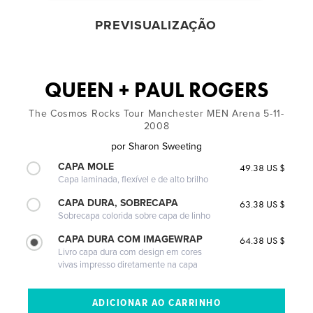
PREVISUALIZAÇÃO
QUEEN + PAUL ROGERS
The Cosmos Rocks Tour Manchester MEN Arena 5-11-
2008
por
Sharon Sweeting
CAPA MOLE
49.38 US $
Capa laminada, flexível e de alto brilho
CAPA DURA, SOBRECAPA
63.38 US $
Sobrecapa colorida sobre capa de linho
CAPA DURA COM IMAGEWRAP
64.38 US $
Livro capa dura com design em cores
vivas impresso diretamente na capa