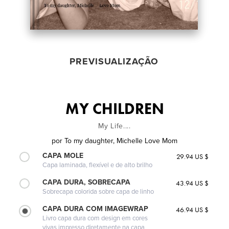
PREVISUALIZAÇÃO
MY CHILDREN
My Life....
por
To my daughter, Michelle Love Mom
CAPA MOLE
29.94 US $
Capa laminada, flexível e de alto brilho
CAPA DURA, SOBRECAPA
43.94 US $
Sobrecapa colorida sobre capa de linho
CAPA DURA COM IMAGEWRAP
46.94 US $
Livro capa dura com design em cores
vivas impresso diretamente na capa