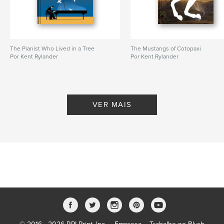
The Pianist Who Lived in a Tree
The Mustangs of Cotopaxi
Por Kent Rylander
Por Kent Rylander
VER MAIS