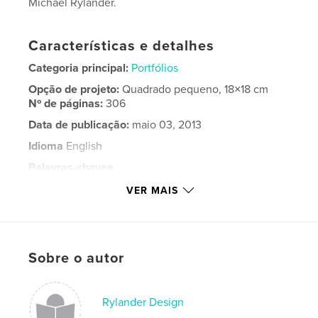
Michael Rylander.
Características e detalhes
Categoria principal:
Portfólios
Opção de projeto:
Quadrado pequeno, 18×18 cm
Nº de páginas:
306
Data de publicação:
maio 03, 2013
Idioma
English
Palavras-chavee
,
,
,
,
,
amex
jcp
intel
apple
design
VER MAIS
advertising
Sobre o autor
Rylander Design