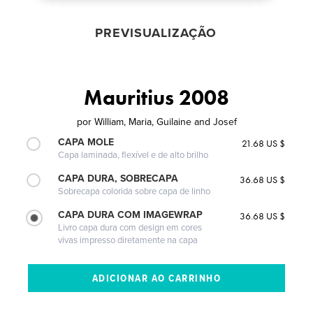
PREVISUALIZAÇÃO
Mauritius 2008
por
William, Maria, Guilaine and Josef
CAPA MOLE
21.68 US $
Capa laminada, flexível e de alto brilho
CAPA DURA, SOBRECAPA
36.68 US $
Sobrecapa colorida sobre capa de linho
CAPA DURA COM IMAGEWRAP
36.68 US $
Livro capa dura com design em cores
vivas impresso diretamente na capa