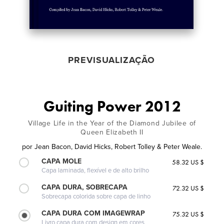
PREVISUALIZAÇÃO
Guiting Power 2012
Village Life in the Year of the Diamond Jubilee of
Queen Elizabeth II
por
Jean Bacon, David Hicks, Robert Tolley & Peter Weale.
CAPA MOLE
58.32 US $
Capa laminada, flexível e de alto brilho
CAPA DURA, SOBRECAPA
72.32 US $
Sobrecapa colorida sobre capa de linho
CAPA DURA COM IMAGEWRAP
75.32 US $
Livro capa dura com design em cores