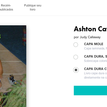
Recém-
Publique seu
publicados
livro
Ashton Ca
por
Judy Callaway
CAPA MOLE
Capa laminada, fl
CAPA DURA, 
Sobrecapa colori
CAPA DURA 
Livro capa dura 
diretamente na 