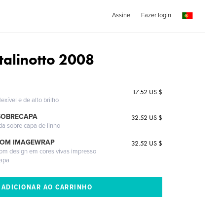
Assine
Fazer login
talinotto 2008
17.52 US $
exível e de alto brilho
SOBRECAPA
32.52 US $
da sobre capa de linho
COM IMAGEWRAP
32.52 US $
com design em cores vivas impresso
capa