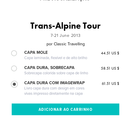
Trans-Alpine Tour
7-21 June 2013
por
Classic Travelling
CAPA MOLE
44.51 US $
Capa laminada, flexível e de alto brilho
CAPA DURA, SOBRECAPA
58.51 US $
Sobrecapa colorida sobre capa de linho
CAPA DURA COM IMAGEWRAP
61.51 US $
Livro capa dura com design em cores
vivas impresso diretamente na capa