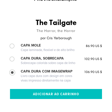
The Tailgate
The Horror, the Horror
por
Cris Yarborough
CAPA MOLE
86.90 US $
Capa laminada, flexível e de alto brilho
CAPA DURA, SOBRECAPA
102.90 US $
Sobrecapa colorida sobre capa de linho
CAPA DURA COM IMAGEWRAP
106.90 US $
Livro capa dura com design em cores
vivas impresso diretamente na capa