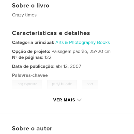
Sobre o livro
Crazy times
Características e detalhes
Categoria principal:
Arts & Photography Books
Opção de projeto:
Paisagem padrão, 25×20 cm
Nº de páginas:
122
Data de publicação:
abr 12, 2007
Palavras-chavee
,
,
,
long exposure
partyl tailgate
beer
,
connecticut
fall
VER MAIS
,
football
,
girls
,
people
Sobre o autor