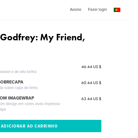
Assine
Fazer login
 Godfrey: My Friend,
46.44 US $
exível e de alto brilho
SOBRECAPA
60.44 US $
da sobre capa de linho
COM IMAGEWRAP
63.44 US $
com design em cores vivas impresso
capa