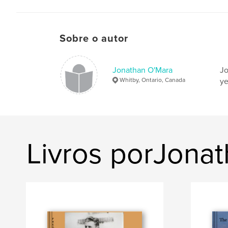
Sobre o autor
Jonathan O'Mara
Jo
Whitby, Ontario, Canada
ye
Livros porJona