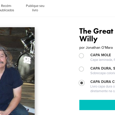
Recém-
Publique seu
publicados
livro
The Great
Willy
por
Jonathan O'Mara
CAPA MOLE
Capa laminada, fl
CAPA DURA, 
Sobrecapa colori
CAPA DURA 
Livro capa dura 
diretamente na 