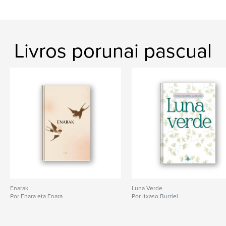
Livros porunai pascual
Enarak
Luna Verde
Por Enara eta Enara
Por Itxaso Burriel