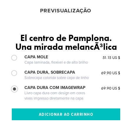
PREVISUALIZAÇÃO
El centro de Pamplona.
Una mirada melancÃ³lica
CAPA MOLE
51.15 US $
Capa laminada, flexível e de alto brilho
CAPA DURA, SOBRECAPA
69.90 US $
Sobrecapa colorida sobre capa de linho
CAPA DURA COM IMAGEWRAP
69.90 US $
Livro capa dura com design em cores
vivas impresso diretamente na capa