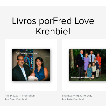
Livros porFred Love
Krehbiel
Phil Piazza in memoriam
Thanksgiving Juno 2012
Por Fred Krehbiel
Por Pete Krehbiel